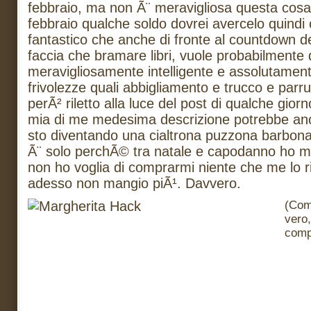
febbraio, ma non Ã¨ meravigliosa questa cos
febbraio qualche soldo dovrei avercelo quind
fantastico che anche di fronte al countdown de
faccia che bramare libri, vuole probabilmente
meravigliosamente intelligente e assolutament
frivolezze quali abbigliamento e trucco e parruc
perÃ² riletto alla luce del post di qualche giorn
mia di me medesima descrizione potrebbe anc
sto diventando una cialtrona puzzona barbo
Ã¨ solo perchÃ© tra natale e capodanno ho m
non ho voglia di comprarmi niente che me lo ri
adesso non mangio piÃ¹. Davvero.
(Com
vero,
comp