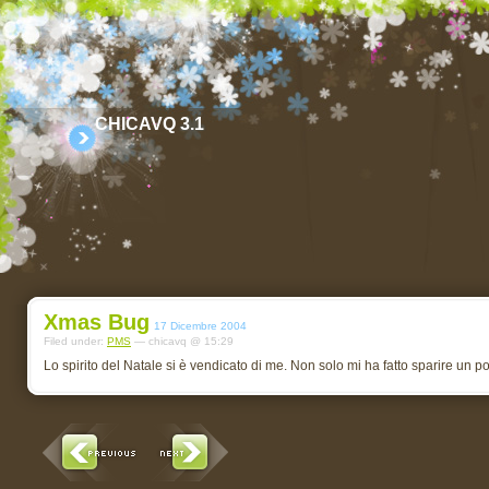
CHICAVQ 3.1
Xmas Bug
17 Dicembre 2004
Filed under:
PMS
— chicavq @ 15:29
Lo spirito del Natale si è vendicato di me. Non solo mi ha fatto sparire un p