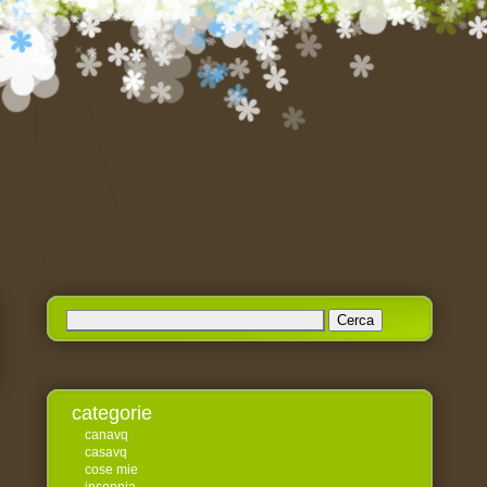
Ricerca
per:
categorie
canavq
casavq
cose mie