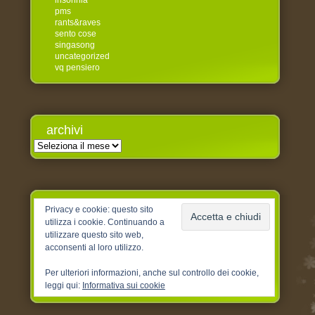
insonnia
pms
rants&raves
sento cose
singasong
uncategorized
vq pensiero
archivi
Archivi
Privacy e cookie: questo sito
utilizza i cookie. Continuando a
utilizzare questo sito web,
acconsenti al loro utilizzo.
Per ulteriori informazioni, anche sul controllo dei cookie,
leggi qui:
Informativa sui cookie