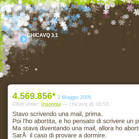
CHICAVQ 3.1
4.569.856*
2 Maggio 2005
Filed under:
Insonnia
— chicavq @ 03:53
Stavo scrivendo una mail, prima.
Poi l’ho abortita, e ho pensato di scrivere un p
Ma stava diventando una mail, allora ho aborti
SarÃ il caso di provare a dormire.