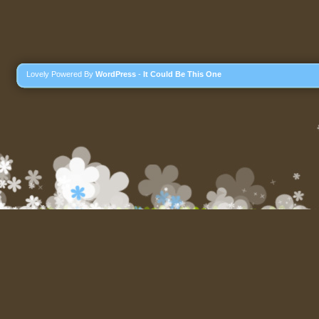
Lovely Powered By
WordPress
-
It Could Be This One