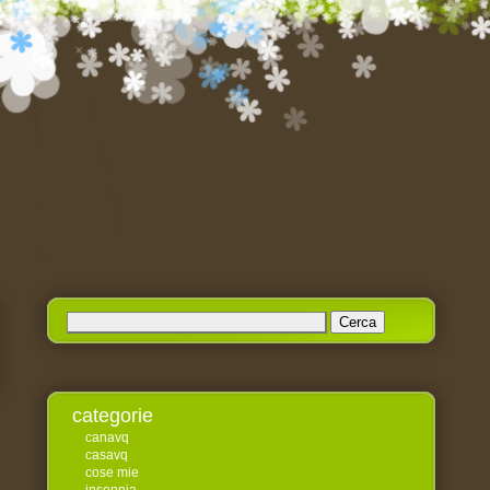
Ricerca
per:
categorie
canavq
casavq
cose mie