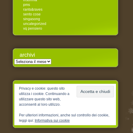
insonnia
pms
rants&raves
sento cose
singasong
uncategorized
vq pensiero
archivi
Archivi
Privacy e cookie: questo sito
utilizza i cookie. Continuando a
utilizzare questo sito web,
acconsenti al loro utilizzo.
Per ulteriori informazioni, anche sul controllo dei cookie,
leggi qui:
Informativa sui cookie