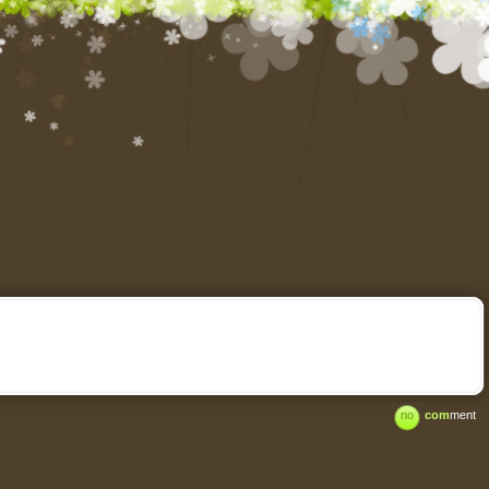
no
com
ment