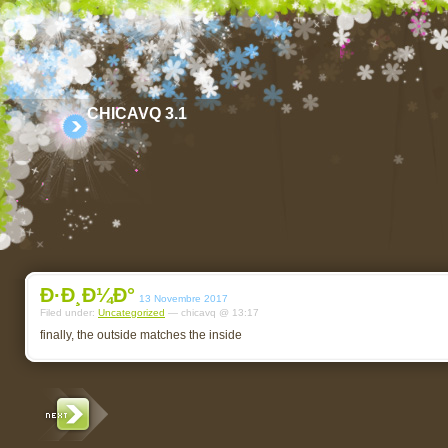
CHICAVQ 3.1
Ð·Ð¸Ð¼Ð°
13 Novembre 2017
Filed under:
Uncategorized
— chicavq @ 13:17
finally, the outside matches the inside